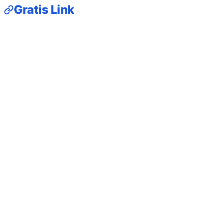
Gratis Link