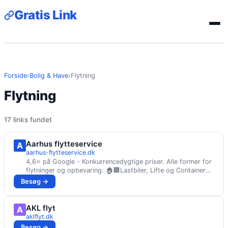
Gratis Link
Forside
›
Bolig & Have
›
Flytning
Flytning
17 links fundet
Aarhus flytteservice
A
aarhus-flytteservice.dk
4,6⭐ på Google - Konkurrencedygtige priser. Alle former for
flytninger og opbevaring. 🏠🏢Lastbiler, Lifte og Containere
haves.🚛🚠 Ring i dag
Besøg →
AKL flyt
A
aklflyt.dk
Besøg →