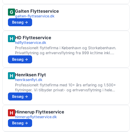
Galten Flytteservice
G
galten-flytteservice.dk
Besøg →
HD Flytteservice
H
hdflytteservice.dk
Professionelt flyttefirma i København og Storkøbenhavn.
Privatflytning og erhvervsflytning fra 999 kr/time inkl.
moms. 100% forsikret. Ingen skjulte gebyrer.
Besøg →
Henriksen Flyt
H
henriksenflyt.dk
Professionelt flyttefirma med 10+ års erfaring og 1.500+
flytninger. Vi tilbyder privat- og erhvervsflytning i hele
Danmark. Få et gratis tilbud i dag.
Besøg →
Hinnerup Flytteservice
H
hinnerupflytteservice.dk
Besøg →