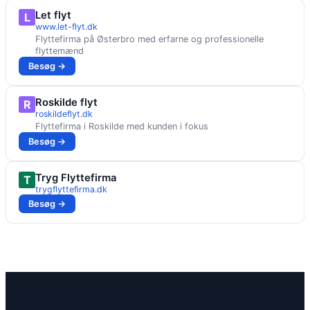
Let flyt
L
www.let-flyt.dk
Flyttefirma på Østerbro med erfarne og professionelle
flyttemænd
Besøg →
Roskilde flyt
R
roskildeflyt.dk
Flyttefirma i Roskilde med kunden i fokus
Besøg →
Tryg Flyttefirma
T
trygflyttefirma.dk
Besøg →