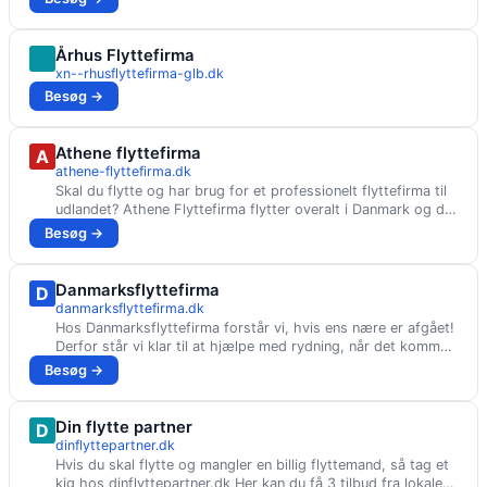
Århus Flyttefirma
xn--rhusflyttefirma-glb.dk
Besøg →
Athene flyttefirma
A
athene-flyttefirma.dk
Skal du flytte og har brug for et professionelt flyttefirma til
udlandet? Athene Flyttefirma flytter overalt i Danmark og det
meste af Europa
Besøg →
Danmarksflyttefirma
D
danmarksflyttefirma.dk
Hos Danmarksflyttefirma forstår vi, hvis ens nære er afgået!
Derfor står vi klar til at hjælpe med rydning, når det kommer
til et dødsbo.
Besøg →
Din flytte partner
D
dinflyttepartner.dk
Hvis du skal flytte og mangler en billig flyttemand, så tag et
kig hos dinflyttepartner.dk Her kan du få 3 tilbud fra lokale