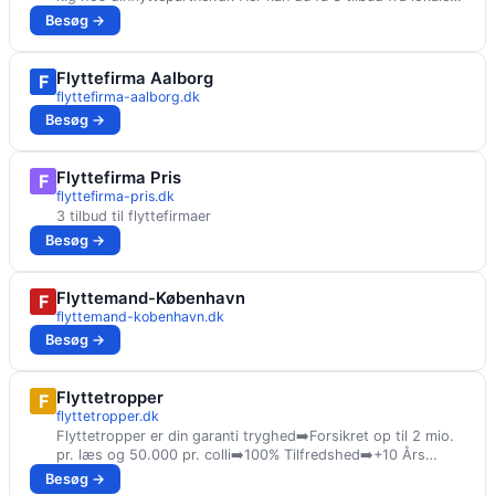
flyttefirmaer
Besøg →
Flyttefirma Aalborg
F
flyttefirma-aalborg.dk
Besøg →
Flyttefirma Pris
F
flyttefirma-pris.dk
3 tilbud til flyttefirmaer
Besøg →
Flyttemand-København
F
flyttemand-kobenhavn.dk
Besøg →
Flyttetropper
F
flyttetropper.dk
Flyttetropper er din garanti tryghed➡️Forsikret op til 2 mio.
pr. læs og 50.000 pr. colli➡️100% Tilfredshed➡️+10 Års
Erfaring➡️
Besøg →