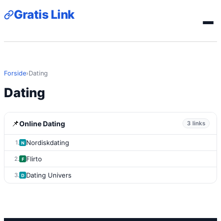
Gratis Link
Forside
›
Dating
Dating
📌
Online Dating
3 links
Nordiskdating
1.
N
Flirto
2.
F
Dating Univers
3.
D