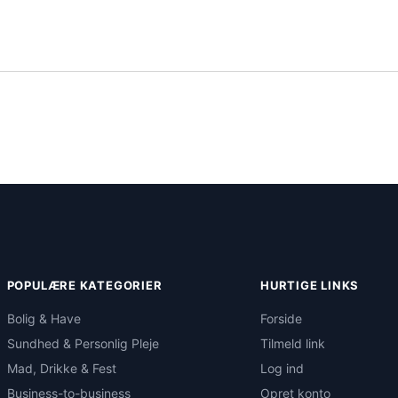
POPULÆRE KATEGORIER
HURTIGE LINKS
Bolig & Have
Forside
Sundhed & Personlig Pleje
Tilmeld link
Mad, Drikke & Fest
Log ind
Business-to-business
Opret konto