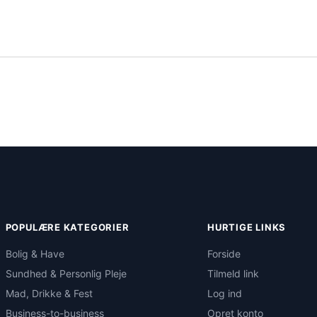
POPULÆRE KATEGORIER
HURTIGE LINKS
Bolig & Have
Forside
Sundhed & Personlig Pleje
Tilmeld link
Mad, Drikke & Fest
Log ind
Business-to-business
Opret konto