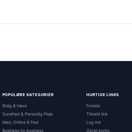
POPULÆRE KATEGORIER
HURTIGE LINKS
Bolig & Have
Forside
Sundhed & Personlig Pleje
Tilmeld link
Mad, Drikke & Fest
Log ind
Business-to-business
Opret konto