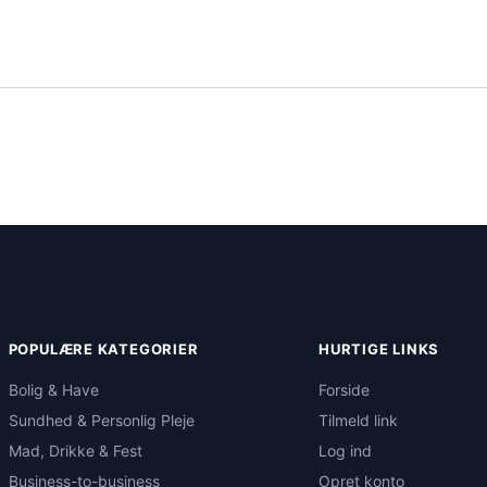
POPULÆRE KATEGORIER
HURTIGE LINKS
Bolig & Have
Forside
Sundhed & Personlig Pleje
Tilmeld link
Mad, Drikke & Fest
Log ind
Business-to-business
Opret konto