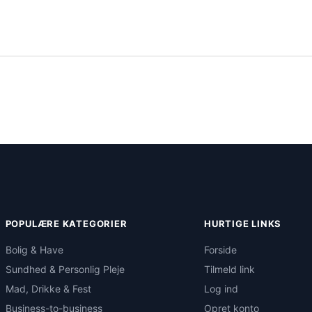
POPULÆRE KATEGORIER
HURTIGE LINKS
Bolig & Have
Forside
Sundhed & Personlig Pleje
Tilmeld link
Mad, Drikke & Fest
Log ind
Business-to-business
Opret konto