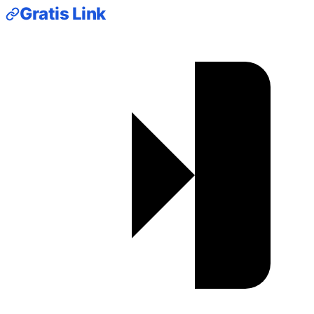
Gratis Link