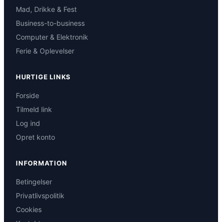
Mad, Drikke & Fest
Business-to-business
Computer & Elektronik
Ferie & Oplevelser
HURTIGE LINKS
Forside
Tilmeld link
Log ind
Opret konto
INFORMATION
Betingelser
Privatlivspolitik
Cookies