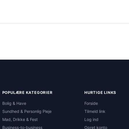
POPULÆRE KATEGORIER
HURTIGE LINKS
Bolig & Have
Forside
Sundhed & Personlig Pleje
Tilmeld link
Mad, Drikke & Fest
Log ind
Business-to-business
Opret konto