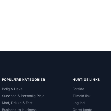
POPULÆRE KATEGORIER
HURTIGE LINKS
Bolig & Have
Forside
Sundhed & Personlig Pleje
Tilmeld link
Mad, Drikke & Fest
Log ind
Business-to-business
Opret konto