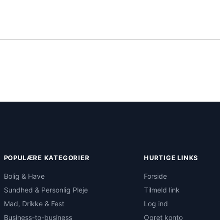
POPULÆRE KATEGORIER
HURTIGE LINKS
Bolig & Have
Forside
Sundhed & Personlig Pleje
Tilmeld link
Mad, Drikke & Fest
Log ind
Business-to-business
Opret konto