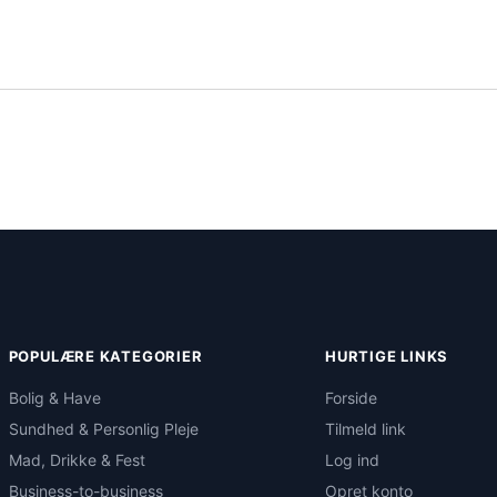
POPULÆRE KATEGORIER
HURTIGE LINKS
Bolig & Have
Forside
Sundhed & Personlig Pleje
Tilmeld link
Mad, Drikke & Fest
Log ind
Business-to-business
Opret konto